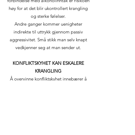
forbindelse med alkoholinntak er risikoen
høy for at det blir ukontrollert krangling
og sterke følelser.
Andre ganger kommer uenigheter
indirekte til uttrykk gjennom passiv
aggressivitet. Små stikk man selv knapt
vedkjenner seg at man sender ut.
KONFLIKTSKYHET KAN ESKALERE
KRANGLING
Å overvinne konfliktskyhet innebærer å
lære å ta opp uenigheter på en sunn og
konstruktiv måte. For noen par kan dette
være en aktuell problemstilling i parterapi
ved krangling i forholdet.
Om en part er konfliktsky kan det
paradoksalt øke konfliktnivået.
Det kan kjennes tryggere å ta opp såre