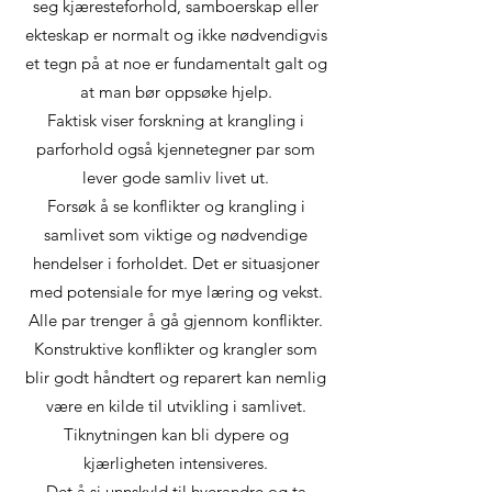
seg kjæresteforhold, samboerskap eller
ekteskap er normalt og ikke nødvendigvis
et tegn på at noe er fundamentalt galt og
at man bør oppsøke hjelp.
Faktisk viser forskning at krangling i
parforhold også kjennetegner par som
lever gode samliv livet ut.
Forsøk å se konflikter og krangling i
samlivet som viktige og nødvendige
hendelser i forholdet. Det er situasjoner
med potensiale for mye læring og vekst.
Alle par trenger å gå gjennom konflikter.
Konstruktive konflikter og krangler som
blir godt håndtert og reparert kan nemlig
være en kilde til utvikling i samlivet.
Tiknytningen kan bli dypere og
kjærligheten intensiveres.
Det å si unnskyld til hverandre og ta