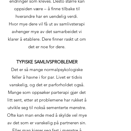
endringer som kreves. Desto større kan
oppsiden være – å finne tilbake til
hverandre har en uendelig verdi.
Hvor mye dere vil få ut av samlivsterapi
avhenger mye av det samarbeidet vi
klarer å etablere. Dere finner raskt ut om
det er noe for dere.
TYPISKE SAMLIVSPROBLEMER
Det er så mange normalpsykologiske
feller å havne i for par. Livet er tidvis
vanskelig, og det er parforholdet også.
Mange som oppsøker parterapi gjør det
litt sent, etter at problemene har rukket å
utvikle seg til nokså sementerte mønstre.
Ofte kan man ende med å skylde vel mye
av det som er vanskelig på partneren sin.
Eller man kjører seg fast i mønstre å