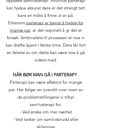
oppsøke samlivsterapi. Hvorvidt parterapi
kan hjelpe akkurat dere er det strengt tatt
bare en måte å finne ut av på.
Ettersom
parterapi er bevist å hjelpe for
mange par
, er det rasjonelt å gi det et
forsøk. Ambivalens til prosessen er noe vi
kan drøfte åpent i første time. Dere får fort
en følelse av om dette kan være noe å gå
videre med.
NÅR BØR MAN GÅ I PARTERAP?
Parterapi kan være effektivt for mange
par. Her følger en oversikt over noen av
de problemstillingene vi tilbyr
samlivsterapi for:
- Ved ønske om mer nærhet
- Ved tanker om samlivsbrudd eller
skilsmisse